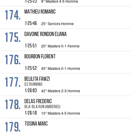
1:25:23
9° Masters 4-5 Homme
174.
MATHIEU Romaric
1:25:46
25° Seniors Homme
175.
DAVOINE RONDON Eliana
1:25:51
20° Masters 0-1 Femme
176.
BOURBON Florent
1:25:52
45° Masters 0-1 Homme
177.
BELILITA Fawzi
DZ Running
1:26:03
42° Masters 2-3 Homme
178.
DELAS Frederic
Bla-bla run amberieu
1:26:10
10° Masters 4-5 Homme
179.
TOSINA Marc