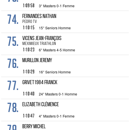
1:09:58
3° Masters 0-1 Femme
74.
FERNANDES Nathan
Pedro TV
1:10:15
15° Seniors Homme
75.
VICENS Jean-François
Meximieux Triathlon
1:10:23
6° Masters 4-5 Homme
76.
MURILLON Jeremy
1:10:29
16° Seniors Homme
77.
GRIVET1984 Franck
1:10:40
24° Masters 0-1 Homme
78.
ELIZABETH Clémence
1:10:47
4° Masters 0-1 Femme
79.
BERRY Michel