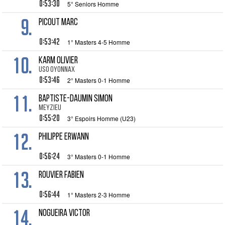
0:53:30
5° Seniors Homme
9.
PICOUT Marc
0:53:42
1° Masters 4-5 Homme
10.
KARM Olivier
USO OYONNAX
0:53:46
2° Masters 0-1 Homme
11.
BAPTISTE-DAUMIN Simon
MEYZIEU
0:55:20
3° Espoirs Homme (U23)
12.
PHILIPPE Erwann
0:56:24
3° Masters 0-1 Homme
13.
ROUVIER Fabien
0:56:44
1° Masters 2-3 Homme
14.
NOGUEIRA Victor