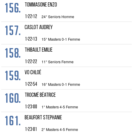
156.
TOMMASONE Enzo
1:22:12
24° Seniors Homme
157.
CASLOT Audrey
1:22:13
15° Masters 0-1 Femme
158.
THIBAULT Emilie
1:22:22
11° Seniors Femme
159.
VO Chloé
1:22:54
16° Masters 0-1 Femme
160.
TROCMÉ Béatrice
1:23:00
1° Masters 4-5 Femme
161.
BEAUFORT Stephanie
1:23:01
2° Masters 4-5 Femme