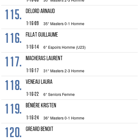
115.
DELORD Arnaud
1:16:09
35° Masters 0-1 Homme
116.
FILLAT Guillaume
1:16:14
6° Espoirs Homme (U23)
117.
MACHERAS Laurent
1:16:17
31° Masters 2-3 Homme
118.
VENEAU Laura
1:16:22
6° Seniors Femme
119.
BÉNIÈRE Kristen
1:16:24
36° Masters 0-1 Homme
120.
GREARD Benoit