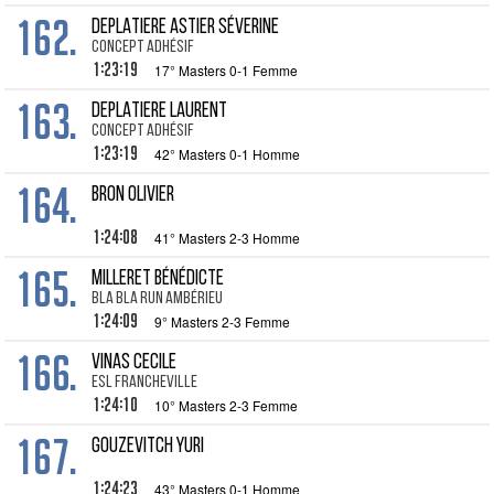
162.
DEPLATIERE ASTIER Séverine
Concept Adhésif
1:23:19
17° Masters 0-1 Femme
163.
DEPLATIERE Laurent
Concept Adhésif
1:23:19
42° Masters 0-1 Homme
164.
BRON Olivier
1:24:08
41° Masters 2-3 Homme
165.
MILLERET Bénédicte
Bla Bla run Ambérieu
1:24:09
9° Masters 2-3 Femme
166.
VINAS Cecile
Esl Francheville
1:24:10
10° Masters 2-3 Femme
167.
GOUZEVITCH Yuri
1:24:23
43° Masters 0-1 Homme