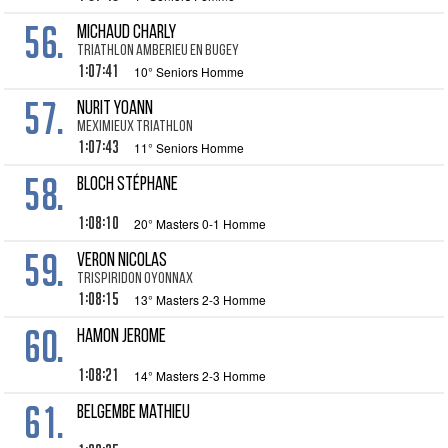
56.
MICHAUD Charly
Triathlon amberieu en bugey
1:07:41
10° Seniors Homme
57.
NURIT Yoann
Meximieux Triathlon
1:07:43
11° Seniors Homme
58.
BLOCH Stéphane
1:08:10
20° Masters 0-1 Homme
59.
VERON Nicolas
Trispiridon Oyonnax
1:08:15
13° Masters 2-3 Homme
60.
HAMON Jerome
1:08:21
14° Masters 2-3 Homme
61.
BELGEMBE Mathieu