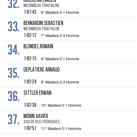
32.
GROSJEAN Emilien
Meximieux triathlon
1:01:43
8° Masters 0-1 Homme
33.
BERNARDIN Sebastien
MEXIMIEUX TRIATHLON
1:02:12
7° Masters 2-3 Homme
34.
BLONDEL Romain
1:02:15
9° Masters 0-1 Homme
35.
DEPLATIERE Arnaud
1:02:24
8° Masters 2-3 Homme
36.
SITTLER Erwan
1:02:36
10° Masters 0-1 Homme
37.
MORIN Xavier
Sou de BSC/PÉROUGES
1:02:51
11° Masters 0-1 Homme