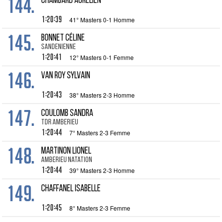
144.
CHAMBARD Aurélien
1:20:39
41° Masters 0-1 Homme
145.
BONNET Céline
Sandenienne
1:20:41
12° Masters 0-1 Femme
146.
VAN ROY Sylvain
1:20:43
38° Masters 2-3 Homme
147.
COULOMB Sandra
TDR AMBERIEU
1:20:44
7° Masters 2-3 Femme
148.
MARTINON Lionel
Amberieu Natation
1:20:44
39° Masters 2-3 Homme
149.
CHAFFANEL Isabelle
1:20:45
8° Masters 2-3 Femme