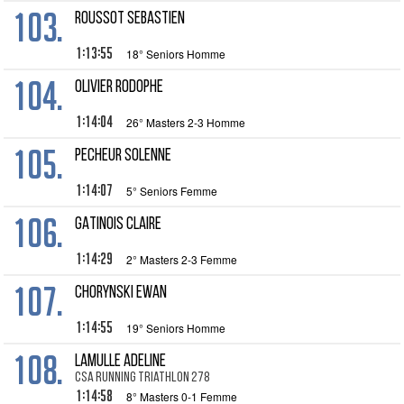
103.
ROUSSOT Sebastien
1:13:55
18° Seniors Homme
104.
OLIVIER Rodophe
1:14:04
26° Masters 2-3 Homme
105.
PECHEUR Solenne
1:14:07
5° Seniors Femme
106.
GATINOIS Claire
1:14:29
2° Masters 2-3 Femme
107.
CHORYNSKI Ewan
1:14:55
19° Seniors Homme
108.
LAMULLE Adeline
CSA Running triathlon 278
1:14:58
8° Masters 0-1 Femme