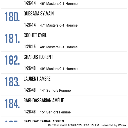
1:26:14
46° Masters 0-1 Homme
180.
QUESADA Sylvain
1:26:14
47° Masters 0-1 Homme
181.
COCHET Cyril
1:26:15
48° Masters 0-1 Homme
182.
CHAPUIS Florent
1:26:40
49° Masters 0-1 Homme
183.
LAURENT Ambre
1:26:48
14° Seniors Femme
184.
BAGHDASSARIAN Amélie
1:26:48
15° Seniors Femme
185.
BAGHDASSARIAN Adrien
Dernière modif 9/28/2025, 9:08:15 AM
. Powered by Wiclax