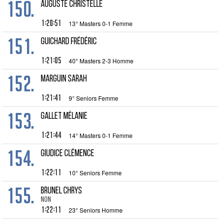
150.
AUGUSTE Christelle
1:20:51
13° Masters 0-1 Femme
151.
GUICHARD Frédéric
1:21:05
40° Masters 2-3 Homme
152.
MARGUIN Sarah
1:21:41
9° Seniors Femme
153.
GALLET Mélanie
1:21:44
14° Masters 0-1 Femme
154.
GIUDICE Clémence
1:22:11
10° Seniors Femme
155.
BRUNEL Chrys
Non
1:22:11
23° Seniors Homme