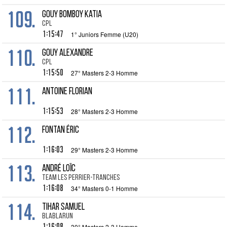
109.
GOUY BOMBOY Katia
CPL
1:15:47
1° Juniors Femme (U20)
110.
GOUY Alexandre
CPL
1:15:50
27° Masters 2-3 Homme
111.
ANTOINE Florian
1:15:53
28° Masters 2-3 Homme
112.
FONTAN Éric
1:16:03
29° Masters 2-3 Homme
113.
ANDRÉ Loïc
Team Les Perrier-Tranches
1:16:08
34° Masters 0-1 Homme
114.
TIHAR Samuel
Blablarun
1:16:08
30° Masters 2-3 Homme