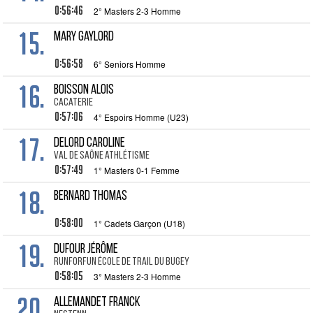
0:56:46
2° Masters 2-3 Homme
15.
MARY Gaylord
0:56:58
6° Seniors Homme
16.
BOISSON Alois
cacaterie
0:57:06
4° Espoirs Homme (U23)
17.
DELORD Caroline
Val de Saône athlétisme
0:57:49
1° Masters 0-1 Femme
18.
BERNARD Thomas
0:58:00
1° Cadets Garçon (U18)
19.
DUFOUR Jérôme
RunForFun école de trail du Bugey
0:58:05
3° Masters 2-3 Homme
20.
ALLEMANDET Franck