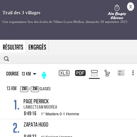
文
Résultats
Engagés
Course
13 km
13 km
230
/
236
Classés
1.
PAGE Pierrick
LAMOZTEAM MOOREA
0:49:16
1° Masters 0-1 Homme
2.
ZAPATA Hugo
0:49:33
1° Seniors Homme