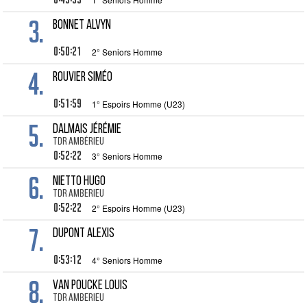
3.
BONNET Alvyn
0:50:21
2° Seniors Homme
4.
ROUVIER Siméo
0:51:59
1° Espoirs Homme (U23)
5.
DALMAIS Jérémie
TDR Ambérieu
0:52:22
3° Seniors Homme
6.
NIETTO Hugo
TDR Amberieu
0:52:22
2° Espoirs Homme (U23)
7.
DUPONT Alexis
0:53:12
4° Seniors Homme
8.
VAN POUCKE Louis
TDR AMBERIEU