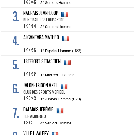
1:27:46
2° Seniors Homme
3.
NAURAIS Jean-Loup
Run Trail Les Loups/TDR
1:31:04
3° Seniors Homme
4.
ALCANTARA Matheo
1:34:56
1° Espoirs Homme (U23)
5.
TREFFORT Sébastien
1:36:32
1° Masters 1 Homme
6.
JALON-TRIGON Axel
CLUB DES SPORTS MERIBEL
1:37:43
1° Juniors Homme (U20)
7.
DALMAIS Jérémie
TDR AMBÉRIEU
1:38:11
4° Seniors Homme
VILLET Valery