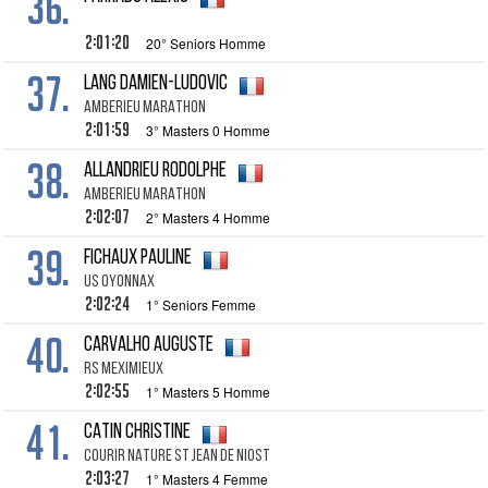
36.
2:01:20
20° Seniors Homme
37.
LANG Damien-Ludovic
AMBERIEU MARATHON
2:01:59
3° Masters 0 Homme
38.
ALLANDRIEU Rodolphe
AMBERIEU MARATHON
2:02:07
2° Masters 4 Homme
39.
FICHAUX Pauline
US OYONNAX
2:02:24
1° Seniors Femme
40.
CARVALHO Auguste
RS MEXIMIEUX
2:02:55
1° Masters 5 Homme
41.
CATIN Christine
COURIR NATURE ST JEAN DE NIOST
2:03:27
1° Masters 4 Femme