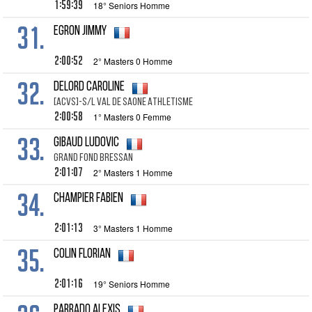
1:59:39
18° Seniors Homme
31.
EGRON Jimmy
2:00:52
2° Masters 0 Homme
32.
DELORD Caroline
[ACVS]-S/L VAL DE SAONE ATHLETISME
2:00:58
1° Masters 0 Femme
33.
GIBAUD Ludovic
GRAND FOND BRESSAN
2:01:07
2° Masters 1 Homme
34.
CHAMPIER Fabien
2:01:13
3° Masters 1 Homme
35.
COLIN Florian
2:01:16
19° Seniors Homme
PARRADO Alexis