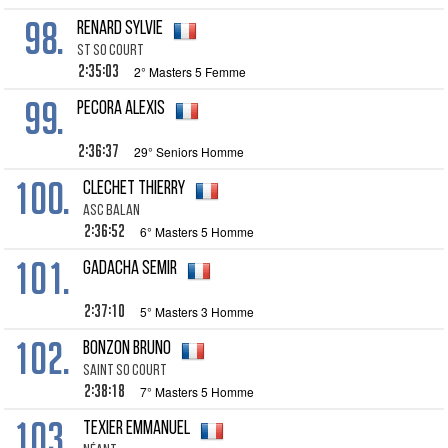
98.
RENARD Sylvie
ST SO COURT
2:35:03
2° Masters 5 Femme
99.
PECORA Alexis
2:36:37
29° Seniors Homme
100.
CLECHET Thierry
ASC BALAN
2:36:52
6° Masters 5 Homme
101.
GADACHA Semir
2:37:10
5° Masters 3 Homme
102.
BONZON Bruno
SAINT SO COURT
2:38:18
7° Masters 5 Homme
103.
TEXIER Emmanuel