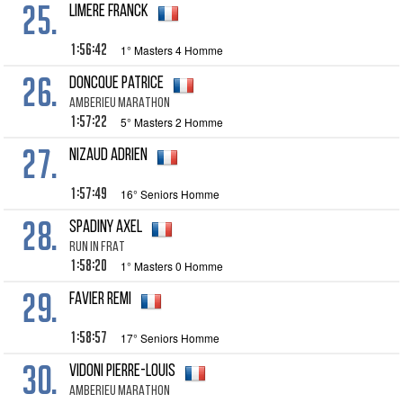
25.
LIMERE Franck
1:56:42
1° Masters 4 Homme
26.
DONCQUE Patrice
AMBERIEU MARATHON
1:57:22
5° Masters 2 Homme
27.
NIZAUD Adrien
1:57:49
16° Seniors Homme
28.
SPADINY Axel
RUN IN FRAT
1:58:20
1° Masters 0 Homme
29.
FAVIER Remi
1:58:57
17° Seniors Homme
30.
VIDONI Pierre-Louis
AMBERIEU MARATHON