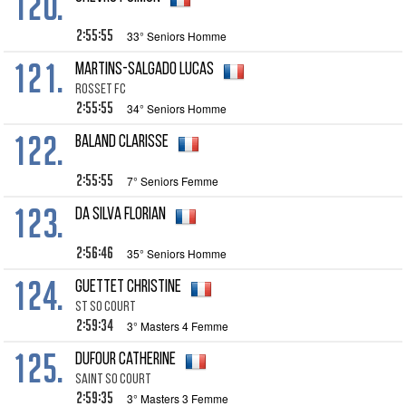
120.
2:55:55
33° Seniors Homme
121.
MARTINS-SALGADO Lucas
ROSSET FC
2:55:55
34° Seniors Homme
122.
BALAND Clarisse
2:55:55
7° Seniors Femme
123.
DA SILVA Florian
2:56:46
35° Seniors Homme
124.
GUETTET Christine
ST SO COURT
2:59:34
3° Masters 4 Femme
125.
DUFOUR Catherine
SAINT SO COURT
2:59:35
3° Masters 3 Femme