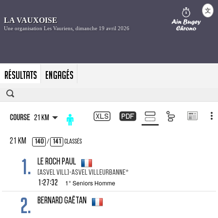
文
Résultats
Engagés
Course
21 km
21 km
140
/
141
Classés
1.
LE ROCH Paul
[ASVEL VILL]-ASVEL VILLEURBANNE*
1:27:32
1° Seniors Homme
2.
BERNARD Gaëtan