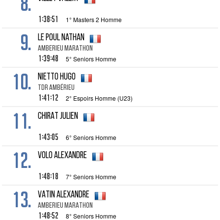
8.
1:38:51
1° Masters 2 Homme
9.
LE POUL Nathan
AMBERIEU MARATHON
1:39:48
5° Seniors Homme
10.
NIETTO Hugo
TDR AMBÉRIEU
1:41:12
2° Espoirs Homme (U23)
11.
CHIRAT Julien
1:43:05
6° Seniors Homme
12.
VOLO Alexandre
1:48:18
7° Seniors Homme
13.
VATIN Alexandre
AMBERIEU MARATHON
1:48:52
8° Seniors Homme