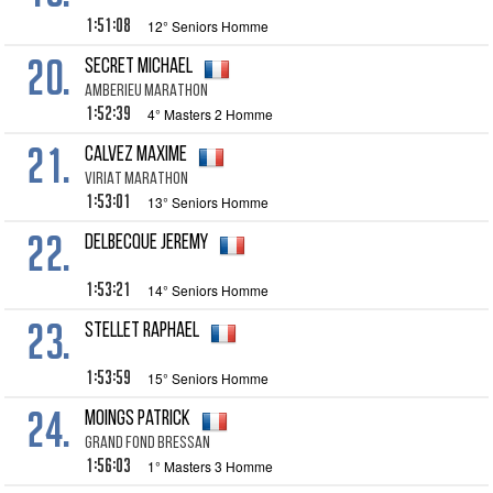
1:51:08
12° Seniors Homme
20.
SECRET Michael
AMBERIEU MARATHON
1:52:39
4° Masters 2 Homme
21.
CALVEZ Maxime
VIRIAT MARATHON
1:53:01
13° Seniors Homme
22.
DELBECQUE Jeremy
1:53:21
14° Seniors Homme
23.
STELLET Raphael
1:53:59
15° Seniors Homme
24.
MOINGS Patrick
GRAND FOND BRESSAN
1:56:03
1° Masters 3 Homme