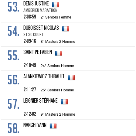
53.
DENIS Justine
AMBERIEU MARATHON
2:08:59
2° Seniors Femme
54.
DUBOISSET Nicolas
ST SO COURT
2:09:16
8° Masters 2 Homme
55.
SAINT PE Fabien
2:10:49
24° Seniors Homme
56.
ALANKIEWICZ Thibault
2:11:27
25° Seniors Homme
57.
LEIGNIER Stéphane
2:12:02
9° Masters 2 Homme
58.
NANCHI Yann