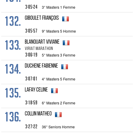
3:05:24
3° Masters 1 Femme
132.
GIBOULET François
3:05:57
9° Masters 5 Homme
133.
BLANQUART Viviane
VIRIAT MARATHON
3:06:19
5° Masters 3 Femme
134.
DUCHENE Fabienne
3:07:01
4° Masters 5 Femme
135.
LAFAY Celine
3:18:59
6° Masters 2 Femme
136.
COLLIN Matheo
3:27:22
36° Seniors Homme