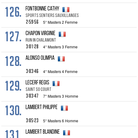
126.
FONTBONNE Cathy
SPORTS SENTIERS SAUXILLANGES
2:59:56
5° Masters 2 Femme
127.
CHAPON Virginie
RUN IN CHALAMONT
3:01:28
4° Masters 3 Femme
128.
ALONSO Olimpia
3:03:46
4° Masters 4 Femme
129.
LECERF Regis
SAINT SO COURT
3:03:47
7° Masters 3 Homme
130.
LAMBERT Philippe
3:05:23
5° Masters 6 Homme
131.
LAMBERT Blandine