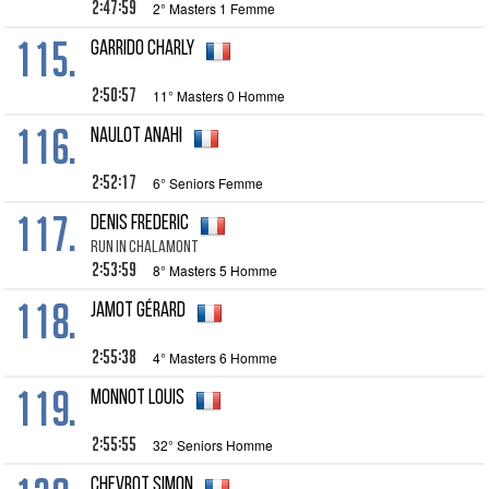
2:47:59
2° Masters 1 Femme
115.
GARRIDO Charly
2:50:57
11° Masters 0 Homme
116.
NAULOT Anahi
2:52:17
6° Seniors Femme
117.
DENIS Frederic
RUN IN CHALAMONT
2:53:59
8° Masters 5 Homme
118.
JAMOT Gérard
2:55:38
4° Masters 6 Homme
119.
MONNOT Louis
2:55:55
32° Seniors Homme
CHEVROT Simon