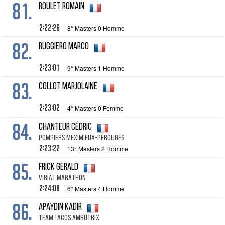
81.
ROULET Romain
2:22:26
8° Masters 0 Homme
82.
RUGGIERO Marco
2:23:01
9° Masters 1 Homme
83.
COLLOT Marjolaine
2:23:02
4° Masters 0 Femme
84.
CHANTEUR Cédric
POMPIERS MEXIMIEUX-PÉROUGES
2:23:22
13° Masters 2 Homme
85.
FRICK Gerald
VIRIAT MARATHON
2:24:08
6° Masters 4 Homme
86.
APAYDIN Kadir
TEAM TACOS AMBUTRIX