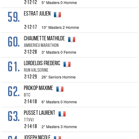
2:12:12
5° Masters 0 Homme
59.
ESTRAT Julien
2:12:17
10° Masters 2 Homme
60.
CHAUMETTE Mathilde
AMBERIEU MARATHON
2:12:28
3° Masters 0 Femme
61.
LORDELOIS Frederic
RUN VALSERINE
2:12:29
26° Seniors Homme
62.
PROKOP Maxime
BTC
2:14:18
6° Masters 0 Homme
63.
PUSSET Laurent
TTVVJ
2:14:18
2° Masters 3 Homme
JOSEPH Nicole