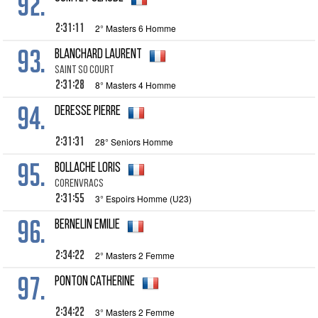
92.
2:31:11
2° Masters 6 Homme
93.
BLANCHARD Laurent
SAINT SO COURT
2:31:28
8° Masters 4 Homme
94.
DERESSE Pierre
2:31:31
28° Seniors Homme
95.
BOLLACHE Loris
CORENVRACS
2:31:55
3° Espoirs Homme (U23)
96.
BERNELIN Emilie
2:34:22
2° Masters 2 Femme
97.
PONTON Catherine
2:34:22
3° Masters 2 Femme