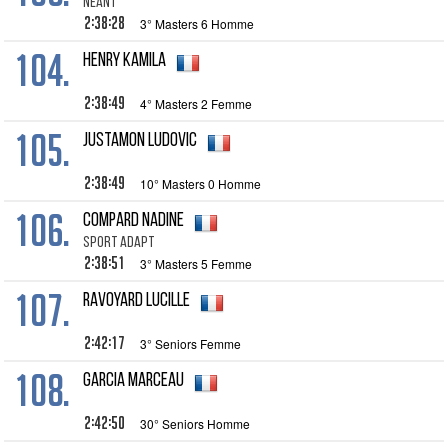
NÉANT
2:38:28
3° Masters 6 Homme
104.
HENRY Kamila
2:38:49
4° Masters 2 Femme
105.
JUSTAMON Ludovic
2:38:49
10° Masters 0 Homme
106.
COMPARD Nadine
SPORT ADAPT
2:38:51
3° Masters 5 Femme
107.
RAVOYARD Lucille
2:42:17
3° Seniors Femme
108.
GARCIA Marceau
2:42:50
30° Seniors Homme