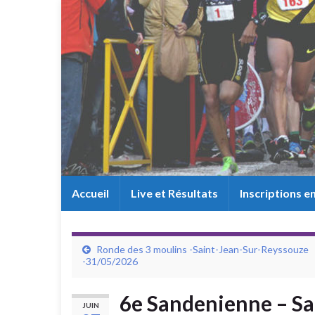
Accueil
Live et Résultats
Inscriptions en
Ronde des 3 moulins -Saint-Jean-Sur-Reyssouze
-31/05/2026
6e Sandenienne – Sa
JUIN