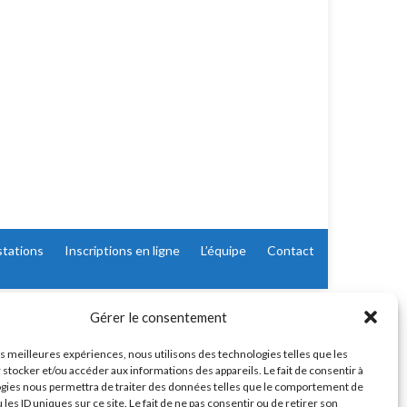
stations
Inscriptions en ligne
L’équipe
Contact
Gérer le consentement
les meilleures expériences, nous utilisons des technologies telles que les
 stocker et/ou accéder aux informations des appareils. Le fait de consentir à
gies nous permettra de traiter des données telles que le comportement de
 les ID uniques sur ce site. Le fait de ne pas consentir ou de retirer son