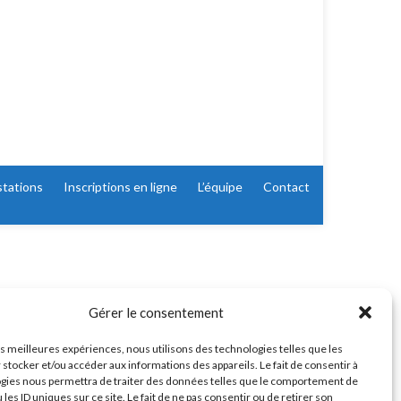
stations
Inscriptions en ligne
L’équipe
Contact
Gérer le consentement
les meilleures expériences, nous utilisons des technologies telles que les
 stocker et/ou accéder aux informations des appareils. Le fait de consentir à
gies nous permettra de traiter des données telles que le comportement de
 les ID uniques sur ce site. Le fait de ne pas consentir ou de retirer son