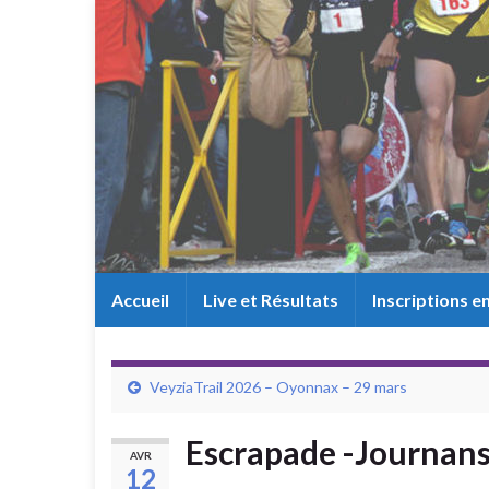
Accueil
Live et Résultats
Inscriptions en
VeyziaTrail 2026 – Oyonnax – 29 mars
Escrapade -Journans 
AVR
12