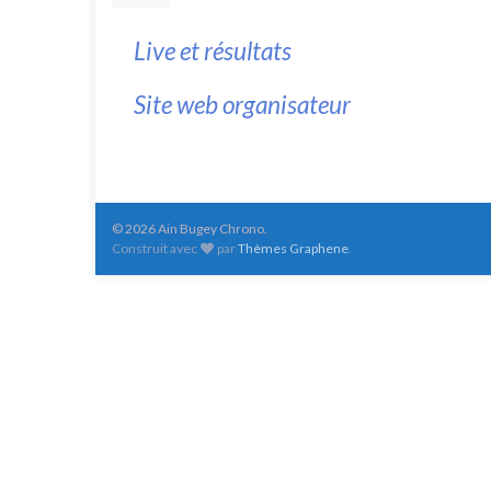
Live et résultats
Site web organisateur
© 2026 Ain Bugey Chrono.
Construit avec
par
Thèmes Graphene
.