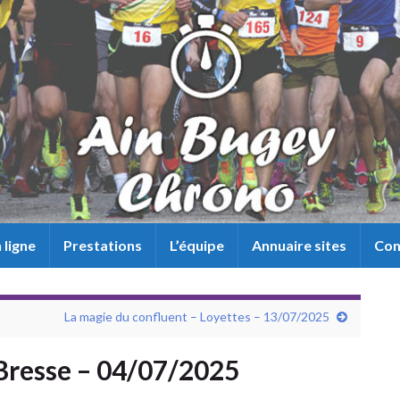
 ligne
Prestations
L’équipe
Annuaire sites
Con
La magie du confluent – Loyettes – 13/07/2025
Bresse – 04/07/2025