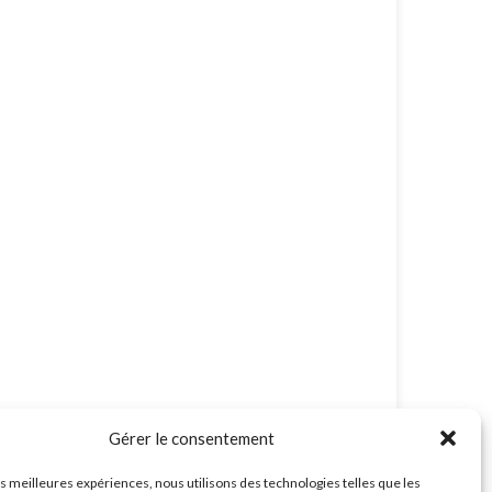
Gérer le consentement
les meilleures expériences, nous utilisons des technologies telles que les