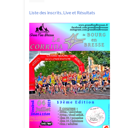
Liste des inscrits, Live et Résultats