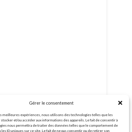
Gérer le consentement
les meilleures expériences, nous utilisons des technologies telles que les
stations
Inscriptions en ligne
L’équipe
Contact
 stocker et/ou accéder aux informations des appareils. Le fait de consentir à
gies nous permettra de traiter des données telles que le comportement de
 les ID uniques sur ce site. Le fait de ne pas consentir ou de retirer son