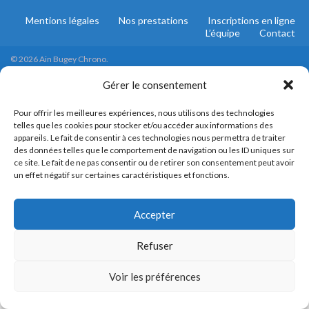
Mentions légales
Nos prestations
Inscriptions en ligne
L’équipe
Contact
© 2026 Ain Bugey Chrono.
Construit avec
par
Thèmes Graphene
.
Gérer le consentement
Pour offrir les meilleures expériences, nous utilisons des technologies
telles que les cookies pour stocker et/ou accéder aux informations des
appareils. Le fait de consentir à ces technologies nous permettra de traiter
des données telles que le comportement de navigation ou les ID uniques sur
ce site. Le fait de ne pas consentir ou de retirer son consentement peut avoir
un effet négatif sur certaines caractéristiques et fonctions.
Accepter
Refuser
Voir les préférences