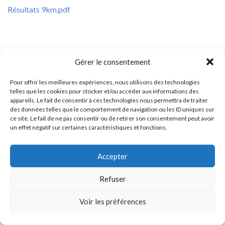
Résultats 9km.pdf
Gérer le consentement
Mentions légales
Nos prestations
Inscriptions en ligne
Pour offrir les meilleures expériences, nous utilisons des technologies
L’équipe
Contact
telles que les cookies pour stocker et/ou accéder aux informations des
appareils. Le fait de consentir à ces technologies nous permettra de traiter
© 2026 Ain Bugey Chrono.
des données telles que le comportement de navigation ou les ID uniques sur
Construit avec
par
Thèmes Graphene
.
ce site. Le fait de ne pas consentir ou de retirer son consentement peut avoir
un effet négatif sur certaines caractéristiques et fonctions.
Accepter
Refuser
Voir les préférences