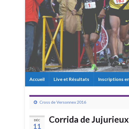
Accueil
Live et Résultats
Inscriptions en
Cross de Versonnex 2016
Corrida de Jujurieu
DÉC
11