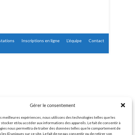
stations
Inscriptions en ligne
L’équipe
Contact
Gérer le consentement
les meilleures expériences, nous utilisons des technologies telles que les
 stocker et/ou accéder aux informations des appareils. Le fait de consentir à
gies nous permettra de traiter des données telles que le comportement de
 les ID uniques sur ce site. Le fait de ne pas consentir ou de retirer son