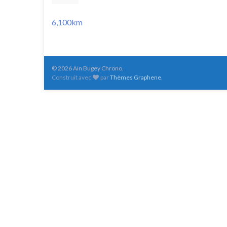
6,100km
© 2026 Ain Bugey Chrono.
Construit avec
par
Thèmes Graphene
.