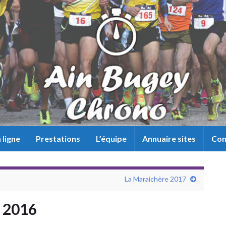
 ligne
Prestations
L’équipe
Annuaire sites
Con
La Maraichère 2017
x 2016